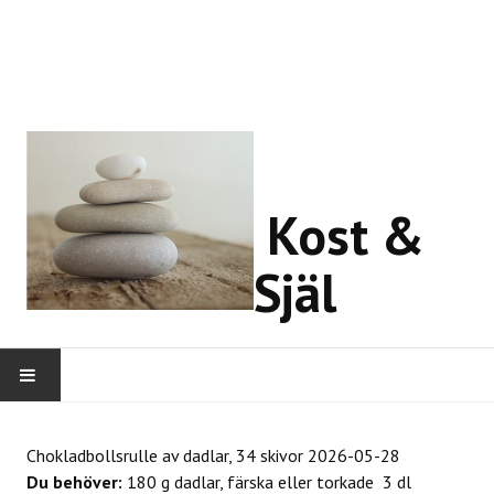
Kost &
Själ
HEM
Chokladbollsrulle av dadlar, 34 skivor
2026-05-28
Du behöver:
180 g dadlar, färska eller torkade 3 dl
OM MIG