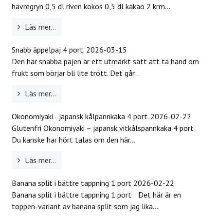
havregryn 0,5 dl riven kokos 0,5 dl kakao 2 krm...
ERBJUDANDEN
Läs mer...
KONTAKT
Snabb äppelpaj 4 port.
2026-03-15
Den här snabba pajen är ett utmärkt sätt att ta hand om
LAVENDELGÖMMAN
frukt som börjar bli lite trött. Det går...
INTEGRITETSPOLICY
Läs mer...
Okonomiyaki - japansk kålpannkaka 4 port.
2026-02-22
RECEPT
Glutenfri Okonomiyaki – japansk vitkålspannkaka 4 port
Du kanske har hört talas om den här...
MINA BÖCKER
Läs mer...
INLOGGNING
Banana split i bättre tappning 1 port
2026-02-22
Banana split i bättre tappning 1 port. Det här är en
toppen-variant av banana split som jag lika...