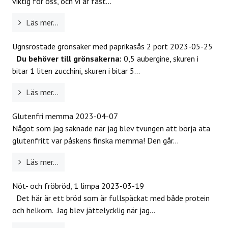
viktig för oss, och vi är fast...
Läs mer...
Ugnsrostade grönsaker med paprikasås 2 port
2023-05-25
Du behöver till grönsakerna:
0,5 aubergine, skuren i
bitar 1 liten zucchini, skuren i bitar 5...
Läs mer...
Glutenfri memma
2023-04-07
Något som jag saknade när jag blev tvungen att börja äta
glutenfritt var påskens finska memma! Den går...
Läs mer...
Nöt- och fröbröd, 1 limpa
2023-03-19
Det här är ett bröd som är fullspäckat med både protein
och helkorn. Jag blev jättelycklig när jag...